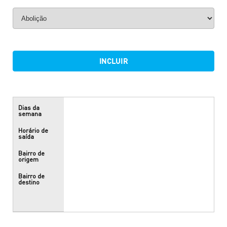
INCLUIR
Dias da
semana
Horário de
saída
Bairro de
origem
Bairro de
destino